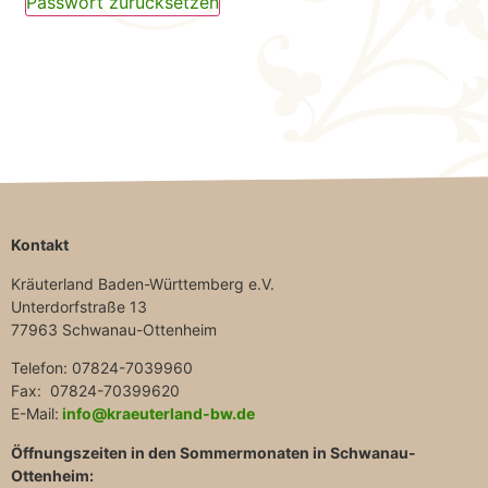
Passwort zurücksetzen
Kontakt
Kräuterland Baden-Württemberg e.V.
Unterdorfstraße 13
77963 Schwanau-Ottenheim
Telefon: 07824-7039960
Fax: 07824-70399620
E-Mail:
info@kraeuterland-bw.de
Öffnungszeiten in den Sommermonaten in Schwanau-
Ottenheim: