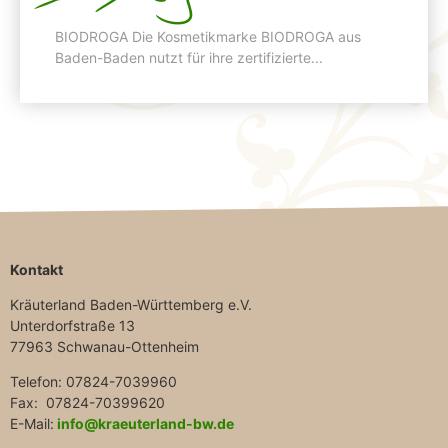
BIODROGA
BIODROGA Die Kosmetikmarke BIODROGA aus
Baden-Baden nutzt für ihre zertifizierte...
Kontakt
Kräuterland Baden-Württemberg e.V.
Unterdorfstraße 13
77963 Schwanau-Ottenheim
Telefon: 07824-7039960
Fax: 07824-70399620
E-Mail:
info@kraeuterland-bw.de