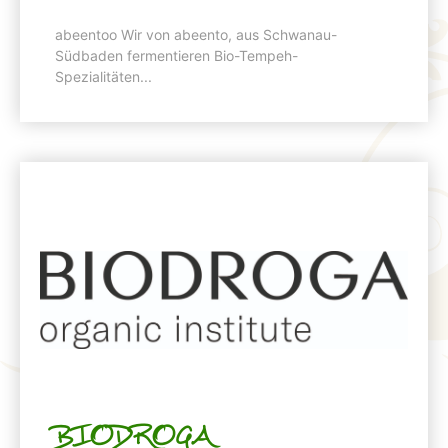
abeentoo Wir von abeento, aus Schwanau-
Südbaden fermentieren Bio-Tempeh-
Spezialitäten...