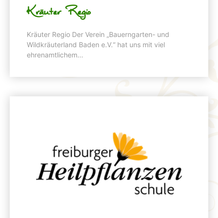
Kräuter Regio
Kräuter Regio Der Verein „Bauerngarten- und
Wildkräuterland Baden e.V.“ hat uns mit viel
ehrenamtlichem...