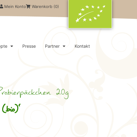
Mein Konto
Warenkorb (
0
)
epte
Presse
Partner
Kontakt
obierpäckchen 20g
(bio)‘