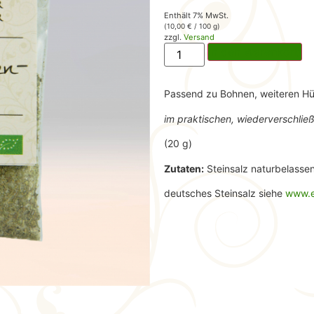
Enthält 7% MwSt.
(
10,00
€
/ 100 g)
zzgl.
Versand
In den Warenkorb
Passend zu Bohnen, weiteren Hül
im praktischen, wiederverschli
(20 g)
Zutaten:
Steinsalz naturbelasse
deutsches Steinsalz siehe
www.e