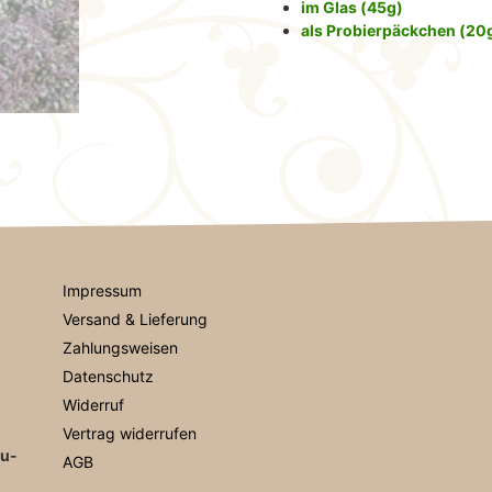
im Glas (45g)
als Probierpäckchen (20
Impressum
Versand & Lieferung
Zahlungsweisen
Datenschutz
Widerruf
Vertrag widerrufen
au-
AGB