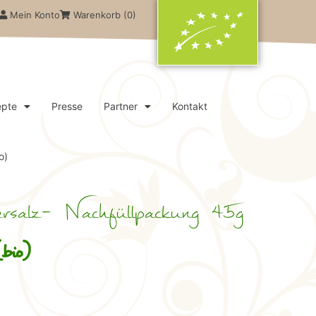
Mein Konto
Warenkorb (
0
)
epte
Presse
Partner
Kontakt
o)
alz- Nachfüllpackung 45g
bio)