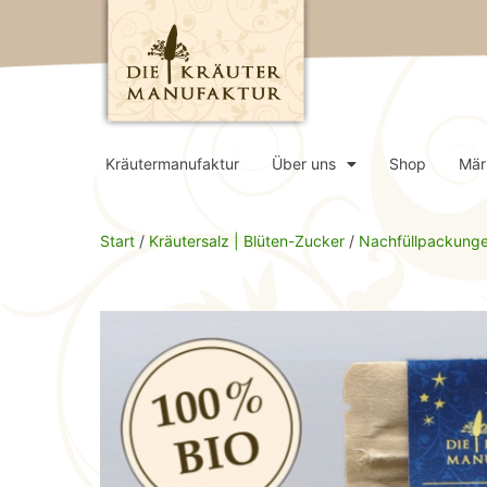
Kräutermanufaktur
Über uns
Shop
Mär
Start
/
Kräutersalz | Blüten-Zucker
/
Nachfüllpackung