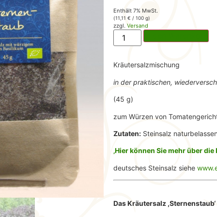
Enthält 7% MwSt.
(
11,11
€
/ 100 g)
zzgl.
Versand
In den Warenkorb
Kräutersalzmischung
in der praktischen, wiederversc
(45 g)
zum Würzen von Tomatengerich
Zutaten:
Steinsalz naturbelassen
‚Hier können Sie mehr über die 
deutsches Steinsalz siehe
www.e
Das Kräutersalz ,Sternenstaub‘ 