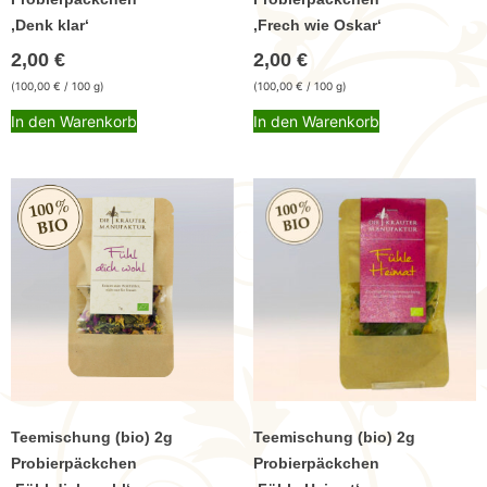
,Denk klar‘
,Frech wie Oskar‘
2,00
€
2,00
€
(
100,00
€
/ 100 g)
(
100,00
€
/ 100 g)
In den Warenkorb
In den Warenkorb
Teemischung (bio) 2g
Teemischung (bio) 2g
Probierpäckchen
Probierpäckchen