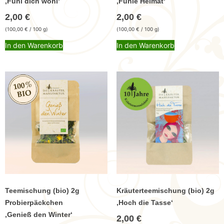
,Fühl dich wohl‘
,Fühle Heimat‘
2,00
€
2,00
€
(
100,00
€
/ 100 g)
(
100,00
€
/ 100 g)
In den Warenkorb
In den Warenkorb
Teemischung (bio) 2g
Kräuterteemischung (bio) 2g
Probierpäckchen
,Hoch die Tasse‘
,Genieß den Winter‘
2,00
€