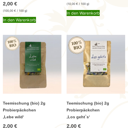
2,00
€
(
10,00
€
/ 100 g)
(
100,00
€
/ 100 g)
In den Warenkorb
In den Warenkorb
Teemischung (bio) 2g
Teemischung (bio) 2g
Probierpäckchen
Probierpäckchen
,Lebe wild‘
,Los geht`s‘
2,00
€
2,00
€