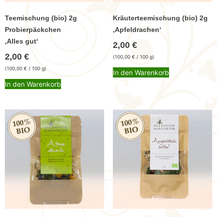
Teemischung (bio) 2g
Kräuterteemischung (bio) 2g
Probierpäckchen
,Apfeldrachen‘
,Alles gut‘
2,00
€
2,00
€
(
100,00
€
/ 100 g)
(
100,00
€
/ 100 g)
In den Warenkorb
In den Warenkorb