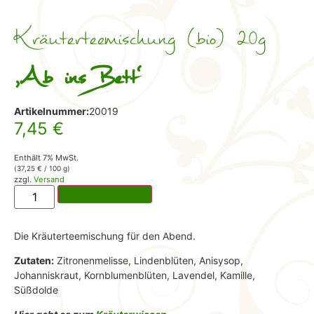
Kräuterteemischung (bio) 20g
,Ab ins Bett‘
Artikelnummer:
20019
7,45
€
Enthält 7% MwSt.
(
37,25
€
/ 100 g)
zzgl.
Versand
In den Warenkorb
Die Kräuterteemischung für den Abend.
Zutaten:
Zitronenmelisse, Lindenblüten, Anisysop,
Johanniskraut, Kornblumenblüten, Lavendel, Kamille,
Süßdolde