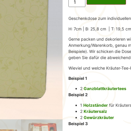
In den Warenkorb
Geschenkdose zum individuellen
H: 7cm | B: 25,8 cm | T: 19,5 cm
Gerne packen und dekorieren wir I
Anmerkung/Warenkorb, genau mi
Beispiele). Wir schicken die Do
geben Sie dafür die abweichend
Wieviel und welche Kräuter-Tee
Beispiel 1
2
Ganzblattkräutertees
Beispiel 2
1
Holzständer
für Kräuter
2
Kräutersalz
2
Gewürzkräuter
Beispiel 3