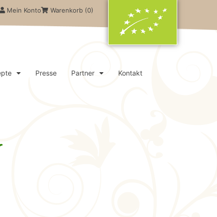
Mein Konto
Warenkorb (
0
)
epte
Presse
Partner
Kontakt
r