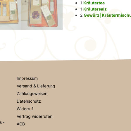
1
Kräutertee
1
Kräutersalz
2
Gewürz| Kräutermisch
Impressum
Versand & Lieferung
Zahlungsweisen
Datenschutz
Widerruf
Vertrag widerrufen
au-
AGB