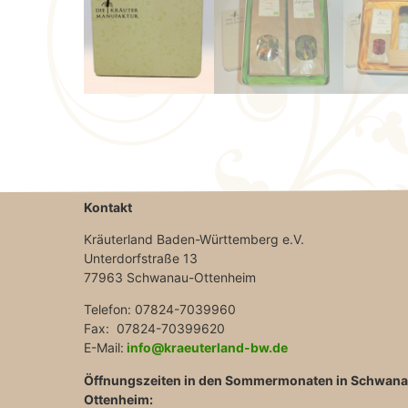
Kontakt
Kräuterland Baden-Württemberg e.V.
Unterdorfstraße 13
77963 Schwanau-Ottenheim
Telefon: 07824-7039960
Fax: 07824-70399620
E-Mail:
info@kraeuterland-bw.de
Öffnungszeiten in den Sommermonaten in Schwan
Ottenheim: